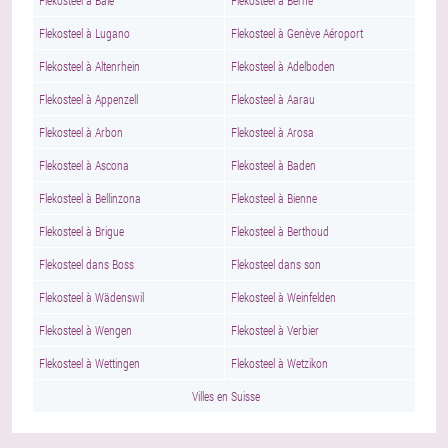
Flekosteel à Bâle
Flekosteel à Berne
Flekosteel à Lugano
Flekosteel à Genève Aéroport
Flekosteel à Altenrhein
Flekosteel à Adelboden
Flekosteel à Appenzell
Flekosteel à Aarau
Flekosteel à Arbon
Flekosteel à Arosa
Flekosteel à Ascona
Flekosteel à Baden
Flekosteel à Bellinzona
Flekosteel à Bienne
Flekosteel à Brigue
Flekosteel à Berthoud
Flekosteel dans Boss
Flekosteel dans son
Flekosteel à Wädenswil
Flekosteel à Weinfelden
Flekosteel à Wengen
Flekosteel à Verbier
Flekosteel à Wettingen
Flekosteel à Wetzikon
Villes en Suisse